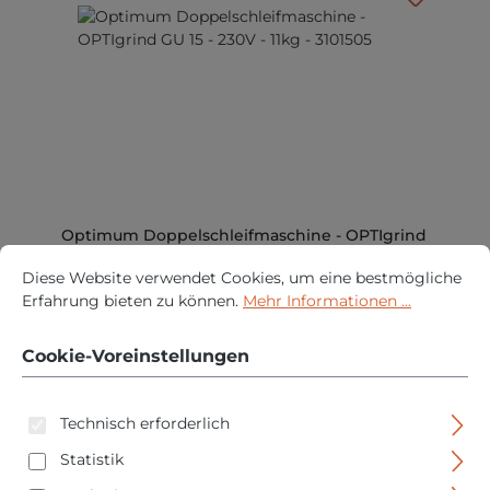
Optimum Doppelschleifmaschine - OPTIgrind
Cookie-Voreinstellungen
Diese Website verwendet Cookies, um eine bestmögliche Erfah
GU 15 - 230V - 11kg - 3101505
Diese Website verwendet Cookies, um eine bestmögliche
Erfahrung bieten zu können.
Mehr Informationen ...
Regulärer Prei
169,95 €
PREISE INKL. MWST. ZZGL. VERSANDKOSTEN
Cookie-Voreinstellungen
IN DEN WARENKORB
Technisch erforderlich
Statistik