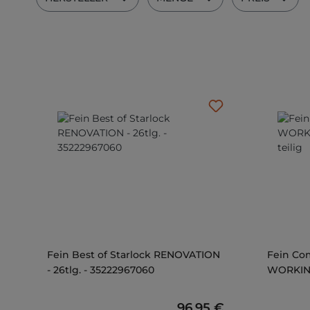
Fein Best of Starlock RENOVATION
Fein Com
- 26tlg. - 35222967060
WORKING 
Regulärer Preis:
96,95 €