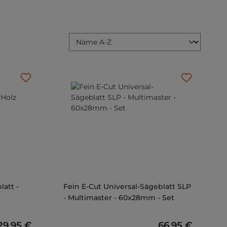
att -
Fein E-Cut Universal-Sägeblatt SLP
- Multimaster - 60x28mm - Set
Regulärer Preis:
29,95 €
Regulärer Preis
66,95 €