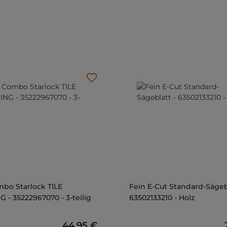
bo Starlock TILE
Fein E-Cut Standard-Sägebl
- 35222967070 - 3-teilig
63502133210 - Holz
Regulärer Preis:
44,95 €