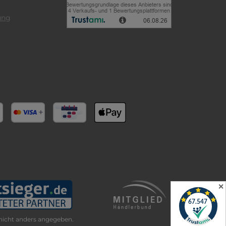
ung
✕
icht anders angegeben.