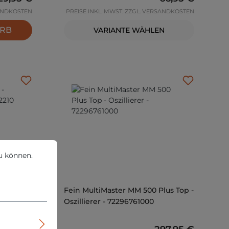
SANDKOSTEN
PREISE INKL. MWST. ZZGL. VERSANDKOSTEN
ORB
VARIANTE WÄHLEN
können.
Mehr Informationen ...
u können.
Fein MultiMaster MM 500 Plus Top -
210
Oszillierer - 72296761000