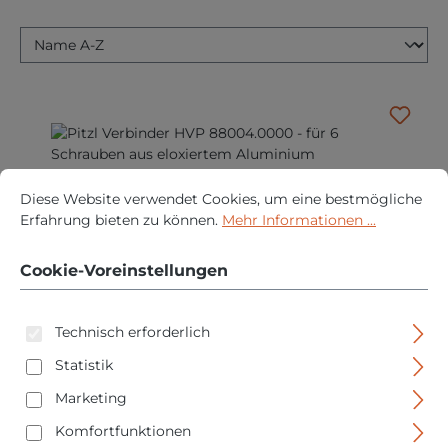
Cookie-Voreinstellungen
Diese Website verwendet Cookies, um eine bestmögliche Erfah
Diese Website verwendet Cookies, um eine bestmögliche
Erfahrung bieten zu können.
Mehr Informationen ...
Cookie-Voreinstellungen
Technisch erforderlich
Pitzl Verbinder HVP 88004.0000 - für 6 Schrauben
aus eloxiertem Aluminium
Statistik
Marketing
Regulärer P
10,95 €
Komfortfunktionen
PREISE INKL. MWST. ZZGL. VERSANDKOSTEN