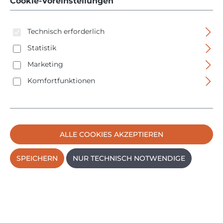
Cookie-Voreinstellungen
Technisch erforderlich
Statistik
Marketing
Komfortfunktionen
ALLE COOKIES AKZEPTIEREN
SPEICHERN
NUR TECHNISCH NOTWENDIGE
HM Müllner Gartenschere - 215mm - bis 18mmØ
Schnittleistung
Regulärer P
17,50 €