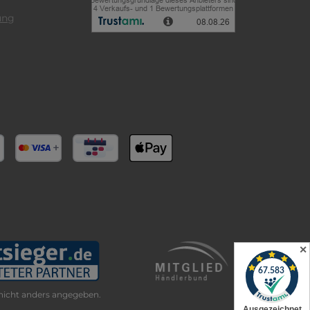
ung
✕
icht anders angegeben.