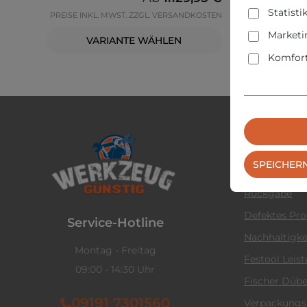
Statisti
PREISE INKL. MWST. ZZGL. VERSANDKOSTEN
Marketi
VARIANTE WÄHLEN
Komfort
Service &
SPEICHER
Kontaktform
Rückgabe
Defektes Pr
Service-Hotline
Nachhaltigke
Montag - Freitag
Festool Leis
09:00 - 14:30 Uhr
Fischer Dübe
09191 7301560
Verpackungs