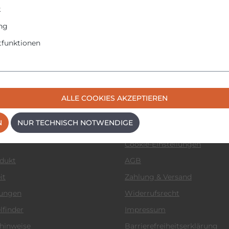
k
ng
funktionen
ALLE COOKIES AKZEPTIEREN
 News
Informationen
N
NUR TECHNISCH NOTWENDIGE
ular
Datenschutzerklärung
Cookie-Einstellungen
odukt
AGB
it
Zahlung & Versand
tungen
Widerrufsrecht
lfinder
Impressum
hinweise
Barrierefreiheitserklärung