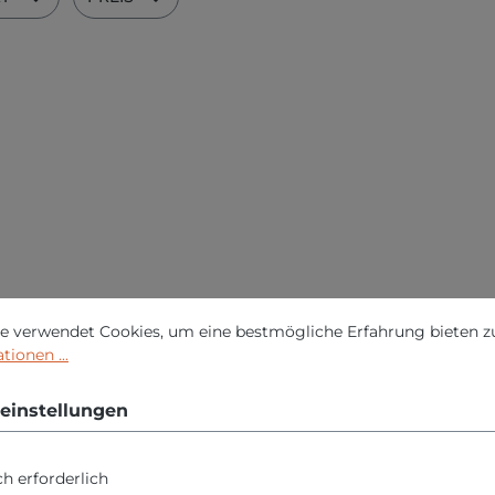
nstellungen
erwendet Cookies, um eine bestmögliche Erfahrung bieten zu 
e verwendet Cookies, um eine bestmögliche Erfahrung bieten z
ionen ...
einstellungen
h erforderlich