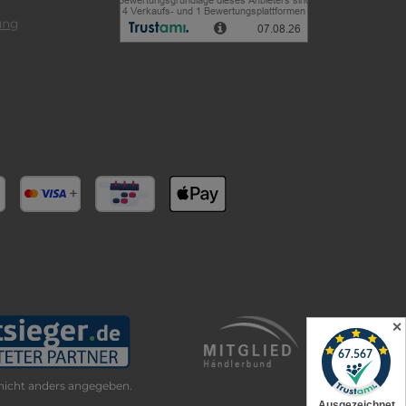
ung
✕
icht anders angegeben.