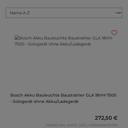
Bosch Akku Bauleuchte Baustrahler GLA 18VH-7500
- Sologerät ohne Akku/Ladegerät
Regulärer Pre
272,50 €
PREISE INKL. MWST. ZZGL. VERSANDKOSTEN