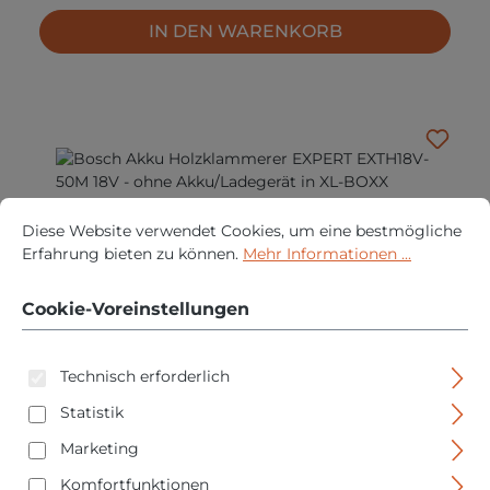
IN DEN WARENKORB
Cookie-Voreinstellungen
Diese Website verwendet Cookies, um eine bestmögliche Erfah
Diese Website verwendet Cookies, um eine bestmögliche
Erfahrung bieten zu können.
Mehr Informationen ...
Cookie-Voreinstellungen
Technisch erforderlich
Bosch Akku Holzklammerer EXPERT EXTH18V-50M
18V - ohne Akku/Ladegerät in XL-BOXX
Statistik
Marketing
Regulärer Pre
879,95 €
Komfortfunktionen