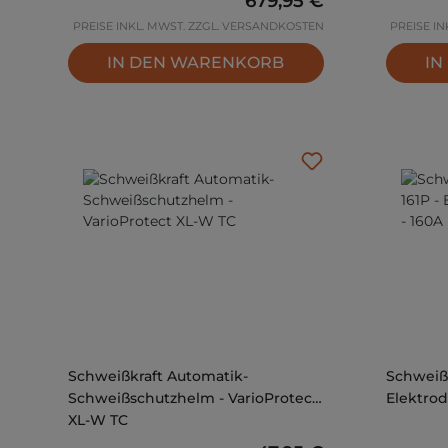
679,95 €
PREISE INKL. MWST. ZZGL. VERSANDKOSTEN
PREISE I
IN DEN WARENKORB
IN
Schweißkraft Automatik-
Schweißk
Schweißschutzhelm - VarioProtect
Elektrod
XL-W TC