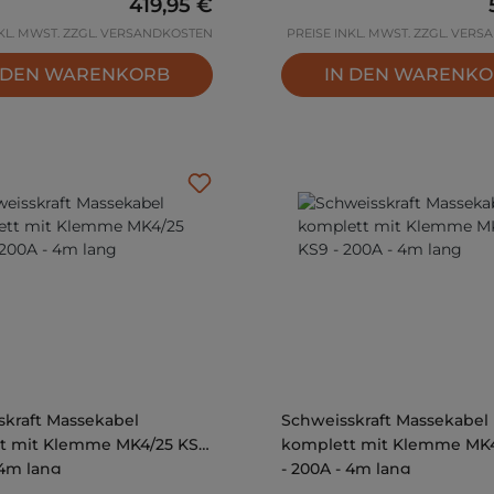
Regulärer Preis:
419,95 €
NKL. MWST. ZZGL. VERSANDKOSTEN
PREISE INKL. MWST. ZZGL. VER
 DEN WARENKORB
IN DEN WARENK
skraft Massekabel
Schweisskraft Massekabel
t mit Klemme MK4/25 KS13
komplett mit Klemme MK4
 4m lang
- 200A - 4m lang