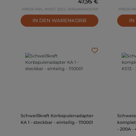
Regulärer Preis:
47,95 €
PREISE INKL. MWST. ZZGL. VERSANDKOSTEN
PREISE I
IN DEN WARENKORB
IN
Schweißkraft Korbspulenadapter
Schweis
KA 1 - steckbar - einteilig - 1110001
komplet
- 200A -