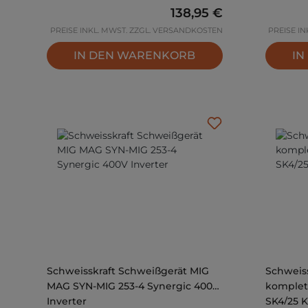
Regulärer Preis:
138,95 €
PREISE INKL. MWST. ZZGL. VERSANDKOSTEN
PREISE I
IN DEN WARENKORB
IN
Schweisskraft Schweißgerät MIG
Schweis
MAG SYN-MIG 253-4 Synergic 400V
komplett
Inverter
SK4/25 