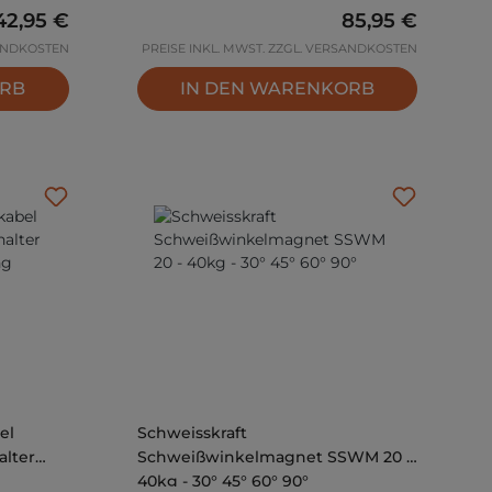
Regulärer Preis:
42,95 €
Regulärer Preis
85,95 €
SANDKOSTEN
PREISE INKL. MWST. ZZGL. VERSANDKOSTEN
ORB
IN DEN WARENKORB
el
Schweisskraft
alter
Schweißwinkelmagnet SSWM 20 -
40kg - 30° 45° 60° 90°