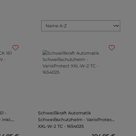
Schweißkraft Automatik
 inkl.
Schweißschutzhelm - VarioProtect
XXL-W-2 TC - 1654025
gulärer Preis:
Regulärer Preis: