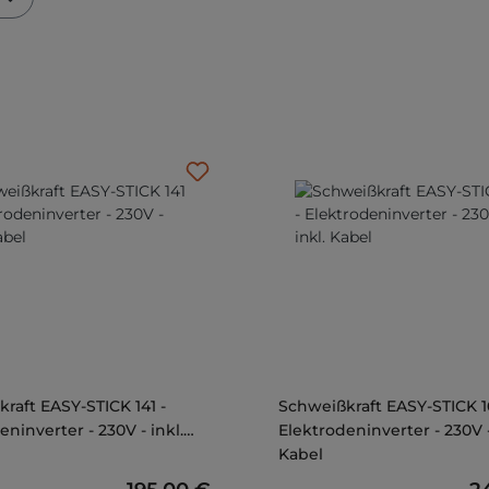
STICK 141 -
Schweißkraft EASY-STICK 161 -
eninverter - 230V - inkl.
Elektrodeninverter - 230V -
Kabel
Regulärer Preis:
Re