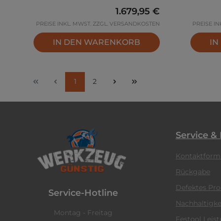
Regulärer Preis:
1.679,95 €
PREISE INKL. MWST. ZZGL. VERSANDKOSTEN
PREISE I
IN DEN WARENKORB
IN
Seite
Seite
1
2
Service &
Kontaktform
Rückgabe
Defektes Pr
Service-Hotline
Nachhaltigke
Montag - Freitag
Festool Leis