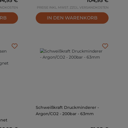
44,95 €
104,95 €
SANDKOSTEN
PREISE INKL. MWST. ZZGL. VERSANDKOSTEN
ORB
IN DEN WARENKORB
Schweißkraft Druckminderer -
Argon/CO2 - 200bar - 63mm
gnet