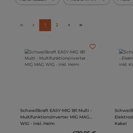
Seite
Seite
1
2
Schweißkraft EASY-MIG 181 Multi -
Schweißkraft EASY-
Multifunktionsinverter MIG MAG
Elektrod
WIG - inkl. Helm
Kabel
Regulärer Preis: