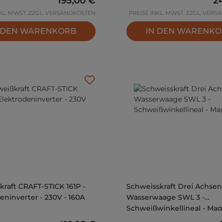
195,00 €
2
NKL. MWST. ZZGL. VERSANDKOSTEN
PREISE INKL. MWST. ZZGL. VER
 DEN WARENKORB
IN DEN WARENK
raft CRAFT-STICK 161P -
Schweisskraft Drei Achsen
eninverter - 230V - 160A
Wasserwaage SWL 3 -
Schweißwinkellineal - Ma