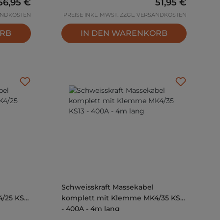
Regulärer Preis:
56,95 €
Regulärer Prei
51,95 €
SANDKOSTEN
PREISE INKL. MWST. ZZGL. VERSANDKOSTEN
ORB
IN DEN WARENKORB
Schweisskraft Massekabel
/25 KS9
komplett mit Klemme MK4/35 KS13
- 400A - 4m lang