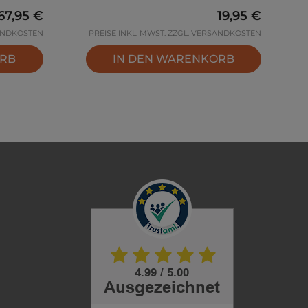
Regulärer Preis:
67,95 €
Regulärer Prei
19,95 €
SANDKOSTEN
PREISE INKL. MWST. ZZGL. VERSANDKOSTEN
ORB
IN DEN WARENKORB