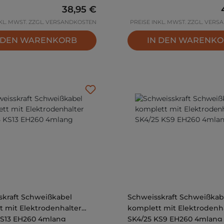
Regulärer Preis:
38,95 €
NKL. MWST. ZZGL. VERSANDKOSTEN
PREISE INKL. MWST. ZZGL. VER
 DEN WARENKORB
IN DEN WARENK
skraft Schweißkabel
Schweisskraft Schweißkab
 mit Elektrodenhalter
komplett mit Elektrodenh
KS13 EH260 4mlang
SK4/25 KS9 EH260 4mlang