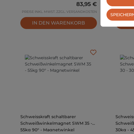
Regulärer Preis:
83,95 €
PREISE INKL. MWST. ZZGL. VERSANDKOSTEN
PREISE I
SPEICHER
IN DEN WARENKORB
IN
Schweisskraft schaltbarer
Schweiss
Schweißwinkelmagnet SWM 35 -
Schweiß
55kg 90° - Magnetwinkel
30kg - 4