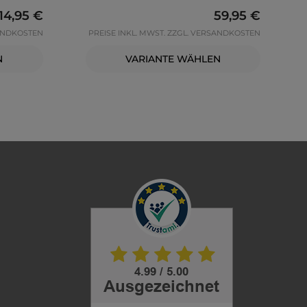
Regulärer Preis:
14,95 €
Regulärer Preis
59,95 €
SANDKOSTEN
PREISE INKL. MWST. ZZGL. VERSANDKOSTEN
N
VARIANTE WÄHLEN