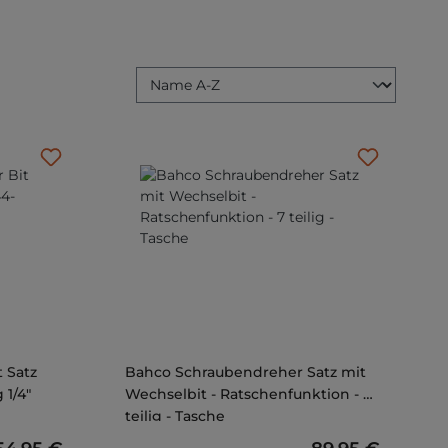
 Satz
Bahco Schraubendreher Satz mit
 1/4"
Wechselbit - Ratschenfunktion - 7
teilig - Tasche
Regulärer Preis:
Regulärer Preis