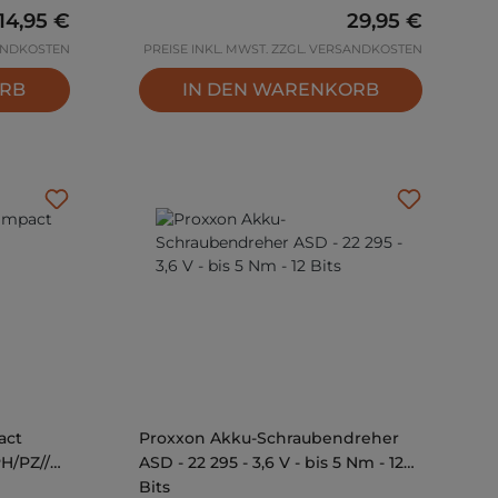
Regulärer Preis:
14,95 €
Regulärer Preis
29,95 €
SANDKOSTEN
PREISE INKL. MWST. ZZGL. VERSANDKOSTEN
ORB
IN DEN WARENKORB
act
Proxxon Akku-Schraubendreher
PH/PZ//T -
ASD - 22 295 - 3,6 V - bis 5 Nm - 12
Bits