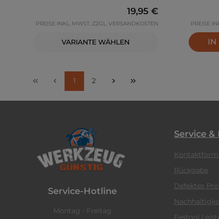
Regulärer Preis:
19,95 €
PREISE INKL. MWST. ZZGL. VERSANDKOSTEN
PREISE I
IN
VARIANTE WÄHLEN
Seite
Seite
1
2
Service &
Kontaktform
Rückgabe
Defektes Pr
Service-Hotline
Nachhaltigke
Montag - Freitag
Festool Leis