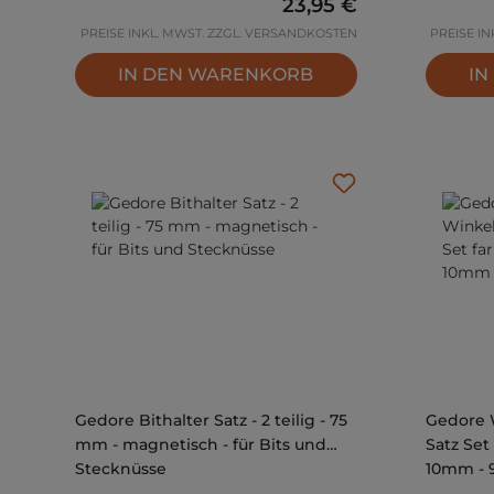
Regulärer Preis:
23,95 €
PREISE INKL. MWST. ZZGL. VERSANDKOSTEN
PREISE I
IN DEN WARENKORB
IN
Gedore Bithalter Satz - 2 teilig - 75
Gedore 
mm - magnetisch - für Bits und
Satz Set 
Stecknüsse
10mm - 9