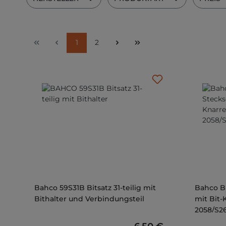
Seite
Seite
1
2
Bahco 59S31B Bitsatz 31-teilig mit
Bahco Bi
Bithalter und Verbindungsteil
mit Bit-K
2058/S2
Regulärer Preis: