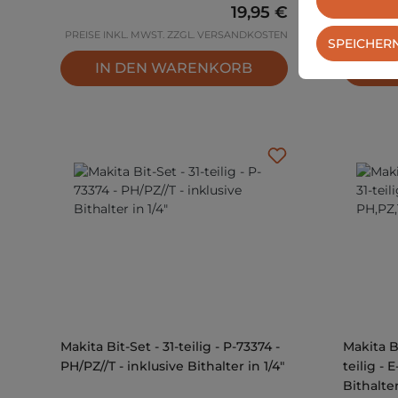
Regulärer Preis:
19,95 €
PREISE INKL. MWST. ZZGL. VERSANDKOSTEN
PREISE I
SPEICHER
IN DEN WARENKORB
IN
Makita Bit-Set - 31-teilig - P-73374 -
Makita B
PH/PZ//T - inklusive Bithalter in 1/4"
teilig - 
Bithalter