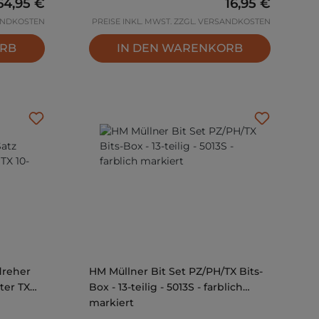
Regulärer Preis:
64,95 €
Regulärer Prei
16,95 €
SANDKOSTEN
PREISE INKL. MWST. ZZGL. VERSANDKOSTEN
ORB
IN DEN WARENKORB
dreher
HM Müllner Bit Set PZ/PH/TX Bits-
ter TX
Box - 13-teilig - 5013S - farblich
markiert