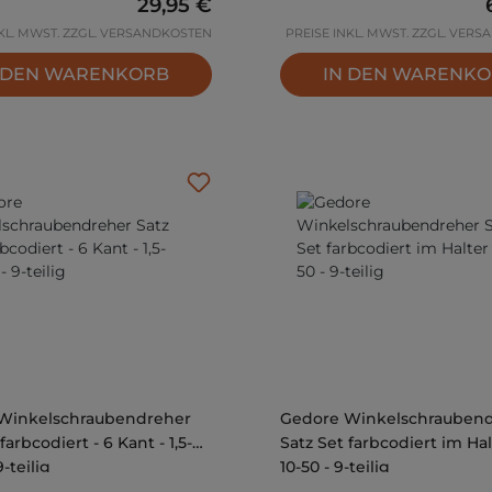
Regulärer Preis:
29,95 €
NKL. MWST. ZZGL. VERSANDKOSTEN
PREISE INKL. MWST. ZZGL. VER
 DEN WARENKORB
IN DEN WARENK
Winkelschraubendreher
Gedore Winkelschrauben
farbcodiert - 6 Kant - 1,5-
Satz Set farbcodiert im Hal
-teilig
10-50 - 9-teilig