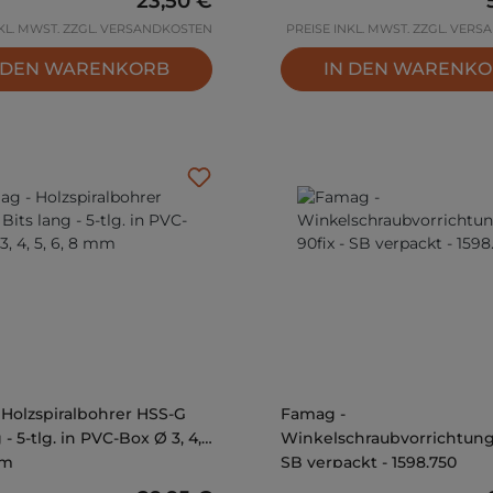
23,50 €
NKL. MWST. ZZGL. VERSANDKOSTEN
PREISE INKL. MWST. ZZGL. VER
 DEN WARENKORB
IN DEN WARENK
Holzspiralbohrer HSS-G
Famag -
 - 5-tlg. in PVC-Box Ø 3, 4,
Winkelschraubvorrichtung 
mm
SB verpackt - 1598.750