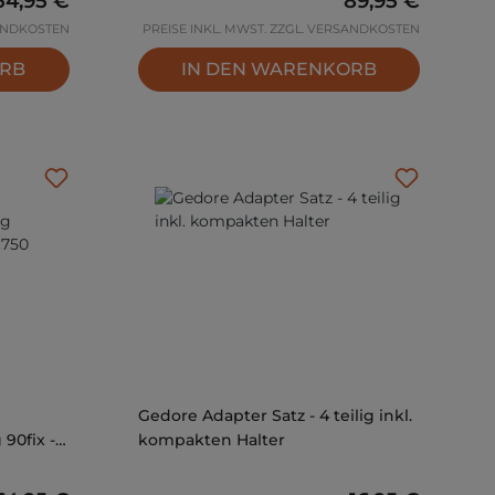
54,95 €
89,95 €
SANDKOSTEN
PREISE INKL. MWST. ZZGL. VERSANDKOSTEN
ORB
IN DEN WARENKORB
Gedore Adapter Satz - 4 teilig inkl.
90fix -
kompakten Halter