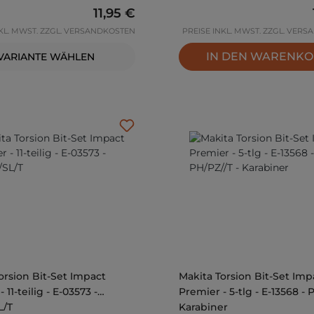
Regulärer Preis:
11,95 €
NKL. MWST. ZZGL. VERSANDKOSTEN
PREISE INKL. MWST. ZZGL. VER
IN DEN WARENK
VARIANTE WÄHLEN
orsion Bit-Set Impact
Makita Torsion Bit-Set Imp
 11-teilig - E-03573 -
Premier - 5-tlg - E-13568 - 
L/T
Karabiner