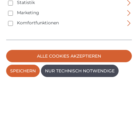
Statistik
PRODUKTE FILTERN
Marketing
Komfortfunktionen
Keine Produkte gefunden.
ALLE COOKIES AKZEPTIEREN
SPEICHERN
NUR TECHNISCH NOTWENDIGE
Service-Hotline
Montag - Freitag
09:00 - 14:30 Uhr
09191 7301560