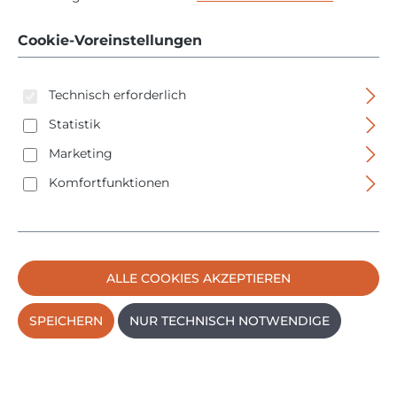
Verbrauchsmaterial
Cookie-Voreinstellungen
Haus & Garten
Technisch erforderlich
Sicherheitstechnik
Statistik
B-Ware
Marketing
Komfortfunktionen
ALLE COOKIES AKZEPTIEREN
SPEICHERN
NUR TECHNISCH NOTWENDIGE