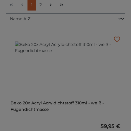
Seite
Seite
1
2
Beko 20x Acryl Acryldichtstoff 310ml - weiß -
Fugendichtmasse
Regulärer P
59,95 €