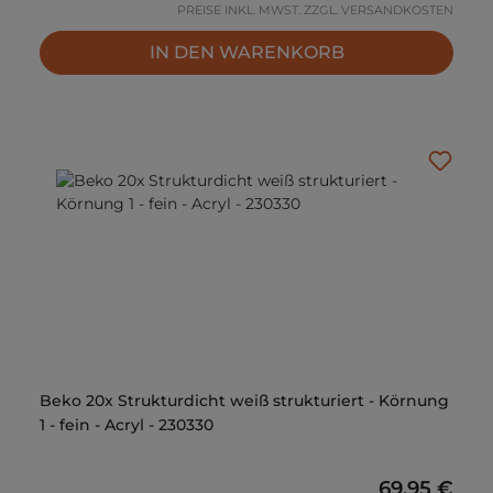
PREISE INKL. MWST. ZZGL. VERSANDKOSTEN
IN DEN WARENKORB
Beko 20x Strukturdicht weiß strukturiert - Körnung
1 - fein - Acryl - 230330
Regulärer P
69,95 €