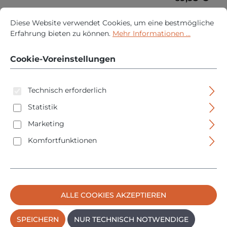
Cookie-Voreinstellungen
PREISE INKL. MWST. ZZGL. VERSANDKOSTEN
Diese Website verwendet Cookies, um eine bestmögliche Erfah
Diese Website verwendet Cookies, um eine bestmögliche
IN DEN WARENKORB
Erfahrung bieten zu können.
Mehr Informationen ...
Cookie-Voreinstellungen
Technisch erforderlich
Statistik
Marketing
Komfortfunktionen
Beko 2K Hightec Kleber - Maxbond Speed - inkl. 3
ALLE COOKIES AKZEPTIEREN
Zwangsmischer - 28g - 270728
SPEICHERN
NUR TECHNISCH NOTWENDIGE