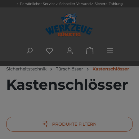
✓ Persönlicher Service
✓ Schneller Versand
✓ Sichere Zahlung
Zum Hauptinhalt springen
DU HAST 0 PRODUKTE AUF DEM MERK
WARENKORB ENTHÄLT
Sicherheitstechnik
Türschlösser
Kastenschlösser
Kastenschlösser
PRODUKTE FILTERN