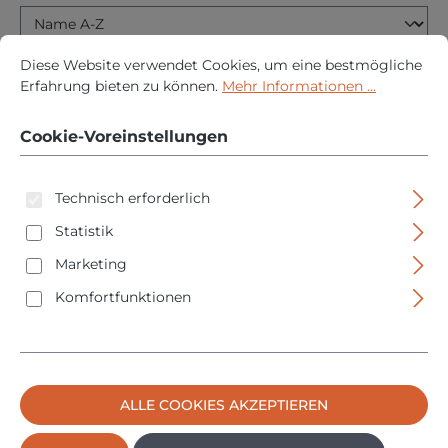
Cookie-Voreinstellungen
Diese Website verwendet Cookies, um eine bestmögliche Erfah
Diese Website verwendet Cookies, um eine bestmögliche
Erfahrung bieten zu können.
Mehr Informationen ...
Cookie-Voreinstellungen
Technisch erforderlich
Statistik
Marketing
Komfortfunktionen
Bever Aufschraubschloss Kastenschloss BB PZ -
60mm - mit Schließblech und Schild
Regulärer P
34,95 €
ALLE COOKIES AKZEPTIEREN
PREISE INKL. MWST. ZZGL. VERSANDKOSTEN