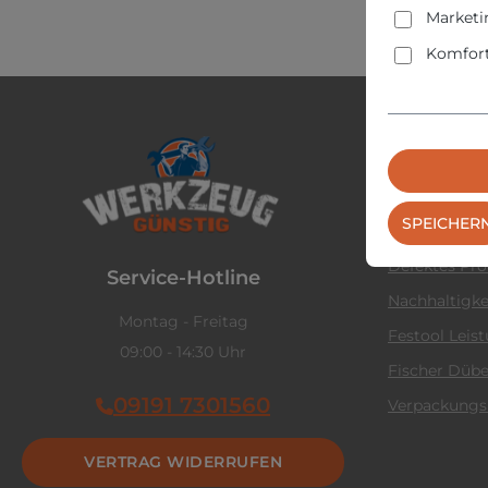
Marketi
Komfort
Service &
Kontaktform
SPEICHER
Rückgabe
Defektes Pr
Service-Hotline
Nachhaltigke
Montag - Freitag
Festool Leis
09:00 - 14:30 Uhr
Fischer Dübe
09191 7301560
Verpackungs
VERTRAG WIDERRUFEN