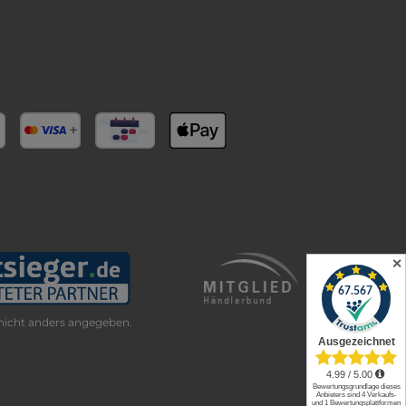
✕
icht anders angegeben.