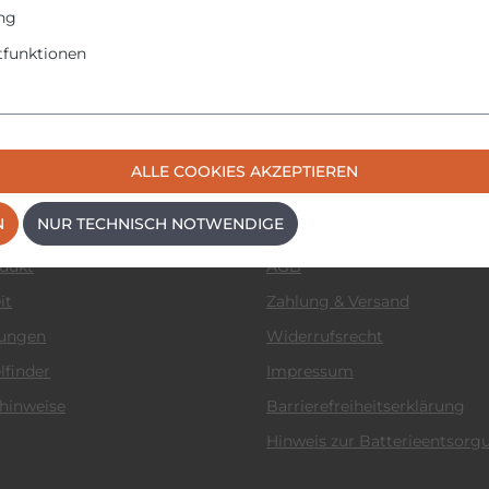
ng
funktionen
 News
Informationen
ALLE COOKIES AKZEPTIEREN
ular
Datenschutzerklärung
N
NUR TECHNISCH NOTWENDIGE
Cookie-Einstellungen
odukt
AGB
it
Zahlung & Versand
tungen
Widerrufsrecht
lfinder
Impressum
hinweise
Barrierefreiheitserklärung
Hinweis zur Batterieentsorg