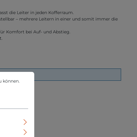
t die Leiter in jeden Kofferraum.
tellbar – mehrere Leitern in einer und somit immer die
für Komfort bei Auf- und Abstieg.
t.
können.
Mehr Informationen ...
u können.