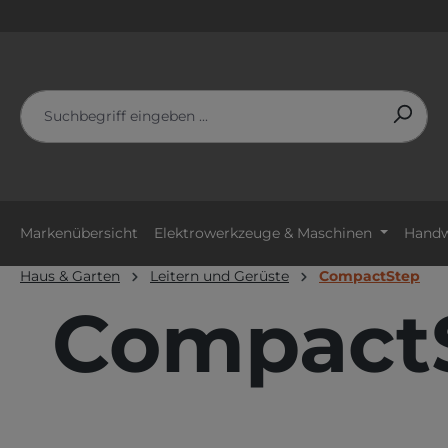
m Hauptinhalt springen
Zur Suche springen
Zur Hauptnavigation springen
Markenübersicht
Elektrowerkzeuge & Maschinen
Handw
Haus & Garten
Leitern und Gerüste
CompactStep
Compact