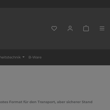
DU HAST 0 PRODUKTE AUF D
WARENKORB
heitstechnik
B-Ware
nstes Format für den Transport, aber sicherer Stand