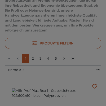
große Auswahl an Premium-Werkzeugen, die durch
ihre Robustheit und Ergonomie überzeugen. Egal, ob
Sie Profi oder Heimwerker sind, unsere
Handwerkzeuge garantieren Ihnen höchste Qualität
und Langlebigkeit für jede Aufgabe. Rüsten Sie sich
mit den besten Werkzeugen aus, um Ihre Projekte
erfolgreich umzusetzen!
PRODUKTE FILTERN
Seite
Seite
Seite
Seite
Seite
1
2
3
4
5