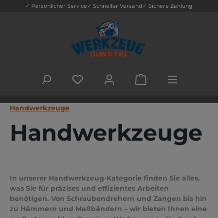
✓ Persönlicher Service
✓ Schneller Versand
✓ Sichere Zahlung
Zum Hauptinhalt springen
DU HAST 0 PRODUKTE AUF DEM MERK
WARENKORB ENTHÄLT
Handwerkzeuge
Handwerkzeuge
In unserer Handwerkzeug-Kategorie finden Sie alles,
was Sie für präzises und effizientes Arbeiten
benötigen. Von Schraubendrehern und Zangen bis hin
zu Hämmern und Maßbändern – wir bieten Ihnen eine