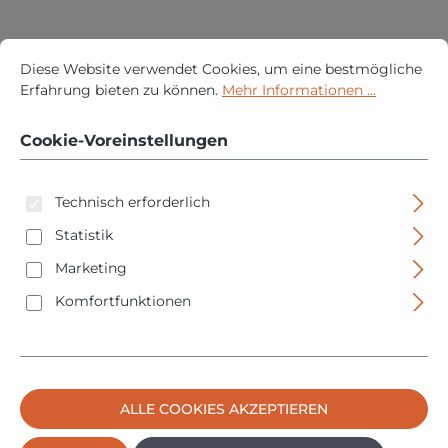
Cookie-Voreinstellungen
Diese Website verwendet Cookies, um eine bestmögliche Erfah
Diese Website verwendet Cookies, um eine bestmögliche
Erfahrung bieten zu können.
Mehr Informationen ...
Cookie-Voreinstellungen
Allit ProfiPlus Box 2 - Stapelsichtbox - 102x160x75 -
blau - Polypropylen
Technisch erforderlich
Regulärer 
3,95 €
Statistik
PREISE INKL. MWST. ZZGL. VERSANDKOSTEN
Marketing
IN DEN WARENKORB
Komfortfunktionen
ALLE COOKIES AKZEPTIEREN