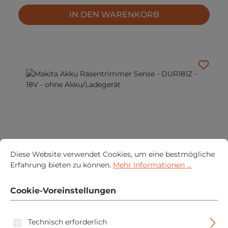
IN DEN WARENKORB
Cookie-Voreinstellungen
Diese Website verwendet Cookies, um eine bestmögliche Erfah
Diese Website verwendet Cookies, um eine bestmögliche
Erfahrung bieten zu können.
Mehr Informationen ...
Makita Akku Rasentrimmer Sense - DUR181Z - 18V -
ohne Akku/Ladegerät
Cookie-Voreinstellungen
Regulärer P
89,95 €
Technisch erforderlich