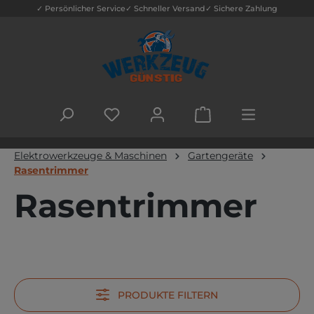
✓ Persönlicher Service
✓ Schneller Versand
✓ Sichere Zahlung
Zum Hauptinhalt springen
DU HAST 0 PRODUKTE AUF DEM MERK
WARENKORB ENTHÄLT
Elektrowerkzeuge & Maschinen
Gartengeräte
Rasentrimmer
Rasentrimmer
PRODUKTE FILTERN