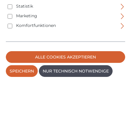
PREISE INKL. MWST. ZZGL. VERSANDKOSTEN
Statistik
VARIANTE WÄHLEN
Marketing
Komfortfunktionen
ALLE COOKIES AKZEPTIEREN
SPEICHERN
NUR TECHNISCH NOTWENDIGE
Makita Akku Rasentrimmer Sense DUR193RF -
inklusive 3Ah Akku und Ladegerät
Regulärer Pr
168,95 €