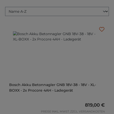
Bosch Akku Betonnagler GNB 18V-38 - 18V - XL-
BOXX - 2x Procore 4AH - Ladegerät
Regulärer Pr
819,00 €
PREISE INKL. MWST. ZZGL. VERSANDKOSTEN