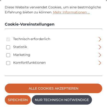
Cookie-Voreinstellungen
Diese Website verwendet Cookies, um eine bestmögliche Erfah
VARIANTE WÄHLEN
Diese Website verwendet Cookies, um eine bestmögliche
Erfahrung bieten zu können.
Mehr Informationen ...
Cookie-Voreinstellungen
Technisch erforderlich
Statistik
Marketing
Komfortfunktionen
Bosch Akku Holzklammerer EXPERT EXTH18V-50M
18V - ohne Akku/Ladegerät in XL-BOXX
ALLE COOKIES AKZEPTIEREN
SPEICHERN
NUR TECHNISCH NOTWENDIGE
Regulärer Pre
879,95 €