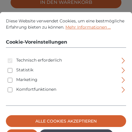
IN DEN WARENKORB
Cookie-Voreinstellungen
Diese Website verwendet Cookies, um eine bestmögliche Erfah
Diese Website verwendet Cookies, um eine bestmögliche
Erfahrung bieten zu können.
Mehr Informationen ...
Cookie-Voreinstellungen
Technisch erforderlich
Statistik
Marketing
Komfortfunktionen
Fischer Langschaftdübel - Rahmendübel -
Fensterrahmen SXRL-T Senkkopfschraube
Regulärer Prei
27,95 €
Ab
ALLE COOKIES AKZEPTIEREN
PREISE INKL. MWST. ZZGL. VERSANDKOSTEN