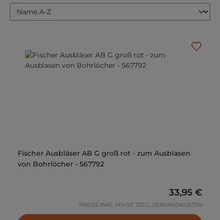
Fischer Ausbläser AB G groß rot - zum Ausblasen
von Bohrlöcher - 567792
Regulärer P
33,95 €
PREISE INKL. MWST. ZZGL. VERSANDKOSTEN