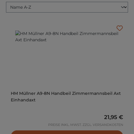
HM Müllner A9-8N Handbeil Zimmermannsbeil Axt
Einhandaxt
Regulärer P
21,95 €
PREISE INKL. MWST. ZZGL. VERSANDKOSTEN