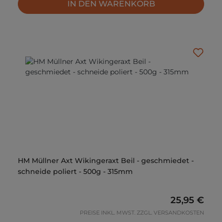
IN DEN WARENKORB
HM Müllner Axt Wikingeraxt Beil - geschmiedet -
schneide poliert - 500g - 315mm
Regulärer P
25,95 €
PREISE INKL. MWST. ZZGL. VERSANDKOSTEN