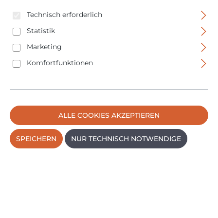
Technisch erforderlich
Statistik
Marketing
Komfortfunktionen
Picard Fäustel BlackTec - Nr. 328 FS - 1000gr -
0032800-1000
ALLE COOKIES AKZEPTIEREN
SPEICHERN
NUR TECHNISCH NOTWENDIGE
Regulärer Prei
24,95 €
PREISE INKL. MWST. ZZGL. VERSANDKOSTEN
IN DEN WARENKORB