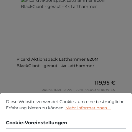
Picard Aktionspack Latthammer 820M
BlackGiant - geraut - 4x Latthammer
Regulärer Prei
119,95 €
PREISE INKL. MWST. ZZGL. VERSANDKOSTEN
Cookie-Voreinstellungen
Diese Website verwendet Cookies, um eine bestmögliche Erfah
Diese Website verwendet Cookies, um eine bestmögliche
VARIANTE WÄHLEN
Erfahrung bieten zu können.
Mehr Informationen ...
Cookie-Voreinstellungen