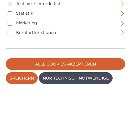
Technisch erforderlich
Statistik
Marketing
Komfortfunktionen
ALLE COOKIES AKZEPTIEREN
SPEICHERN
NUR TECHNISCH NOTWENDIGE
Bahco Farbschaber-Satz - 5-teilig - ergonomisch -
Hartmetallklingen ScaperSet 2
Regulärer P
42,95 €
PREISE INKL. MWST. ZZGL. VERSANDKOSTEN