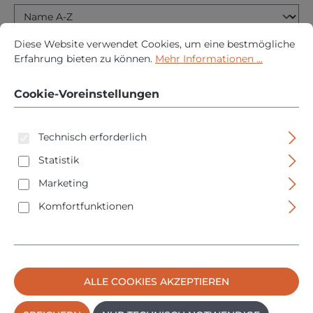
Cookie-Voreinstellungen
Diese Website verwendet Cookies, um eine bestmögliche Erfah
Diese Website verwendet Cookies, um eine bestmögliche
Erfahrung bieten zu können.
Mehr Informationen ...
Cookie-Voreinstellungen
Technisch erforderlich
Statistik
Marketing
Komfortfunktionen
HM Müllner A9-8N Handbeil Zimmermannsbeil Axt
Einhandaxt
Regulärer P
21,95 €
ALLE COOKIES AKZEPTIEREN
PREISE INKL. MWST. ZZGL. VERSANDKOSTEN