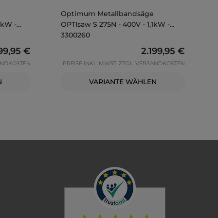
Optimum Metallbandsäge
1kW -
OPTIsaw S 275N - 400V - 1,1kW -
3300260
gulärer Preis:
199,95 €
Regulärer Preis:
2.199,95 €
SANDKOSTEN
PREISE INKL. MWST. ZZGL. VERSANDKOSTEN
N
VARIANTE WÄHLEN