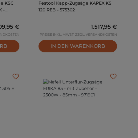
ge KSC
Festool Kapp-Zugsäge KAPEX KS
X -
120 REB - 575302
gulärer Preis:
09,95 €
Regulärer Preis:
1.517,95 €
SANDKOSTEN
PREISE INKL. MWST. ZZGL. VERSANDKOSTEN
ORB
IN DEN WARENKORB