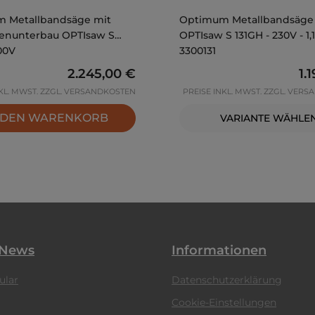
 Metallbandsäge mit
Optimum Metallbandsäge
enunterbau OPTIsaw S
OPTIsaw S 131GH - 230V - 1,
00V
3300131
Regulärer Preis:
2.245,00 €
Re
1.
NKL. MWST. ZZGL. VERSANDKOSTEN
PREISE INKL. MWST. ZZGL. VER
 DEN WARENKORB
VARIANTE WÄHLE
 News
Informationen
ular
Datenschutzerklärung
Cookie-Einstellungen