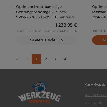
Optimum Metallbandsäge
Optimum
Gehrungsbandsäge OPTIsaw
Maschin
SP15V - 230V - 1,5kW 60° Gehrung
275P - 4
Regulärer Preis:
1.238,95 €
PREISE INKL. MWST. ZZGL. VERSANDKOSTEN
PREISE I
IN
VARIANTE WÄHLEN
Seite
Seite
1
2
Service &
Kontaktform
Rückgabe