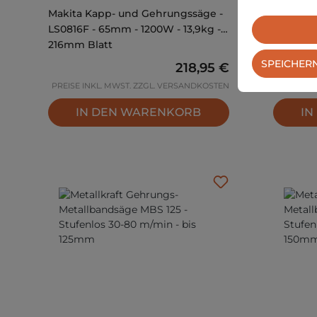
Makita Kapp- und Gehrungssäge -
Makita 
LS0816F - 65mm - 1200W - 13,9kg -
LS1018LN
216mm Blatt
SPEICHER
Regulärer Preis:
218,95 €
PREISE INKL. MWST. ZZGL. VERSANDKOSTEN
PREISE I
IN DEN WARENKORB
IN