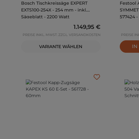
Bosch Tischkreissäge EXPERT
Festool Akku-Leistensäge
EXTS100-254X - 254 mm - inkl.
SYMMETR
Sägeblatt - 2200 Watt
577424 
Regulärer Preis:
1.149,95 €
PREISE INKL. MWST. ZZGL. VERSANDKOSTEN
PREISE I
IN
VARIANTE WÄHLEN