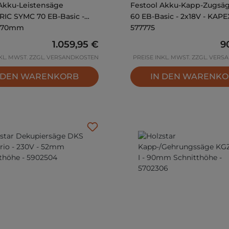
Festool Akku-Kapp-Zugsä
IC SYMC 70 EB-Basic -
60 EB-Basic - 2x18V - KAPE
- 70mm
577775
Regulärer Preis:
1.059,95 €
Re
9
NKL. MWST. ZZGL. VERSANDKOSTEN
PREISE INKL. MWST. ZZGL. VER
 DEN WARENKORB
IN DEN WARENK