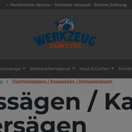
✓ Persönlicher Service
✓ Schneller Versand
✓ Sichere Zahlung
erkzeuge
Verbrauchsmaterial
Haus & Garten
Sicher
en
Tischkreissägen / Kappsägen / Dekupiersägen
issägen / 
ersägen