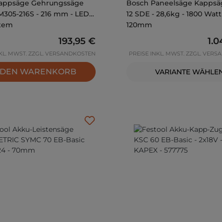
appsäge Gehrungssäge
Bosch Paneelsäge Kapps
305-216S - 216 mm - LED
12 SDE - 28,6kg - 1800 Watt 
stem
120mm
Regulärer Preis:
193,95 €
Reg
1.0
NKL. MWST. ZZGL. VERSANDKOSTEN
PREISE INKL. MWST. ZZGL. VER
 DEN WARENKORB
VARIANTE WÄHLE