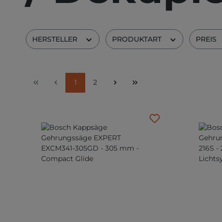
HERSTELLER
PRODUKTART
PREIS
Seite
Seite
1
2