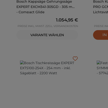
Bosch Kappsäge Gehrungssäge
Bosch K
EXPERT EXCM341-305GD - 305 mm
PRO GCM
- Compact Glide
Lichtsy
Regulärer Preis:
1.054,95 €
PREISE INKL. MWST. ZZGL. VERSANDKOSTEN
PREISE I
IN
VARIANTE WÄHLEN