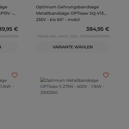
äge
Optimum Gehrungsbandsäge
P13V -
Metallbandsäge OPTIsaw SQ-V13
230V - bis 60° - mobil
gulärer Preis:
89,95 €
Regulärer Preis:
384,95 €
SANDKOSTEN
PREISE INKL. MWST. ZZGL. VERSANDKOSTEN
N
VARIANTE WÄHLEN