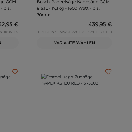
äge GCM
Bosch Paneelsäge Kappsäge GCM
- bis
8 SJL - 17,3kg - 1600 Watt - bis
70mm
ulärer Preis:
42,95 €
Regulärer Preis:
439,95 €
SANDKOSTEN
PREISE INKL. MWST. ZZGL. VERSANDKOSTEN
N
VARIANTE WÄHLEN