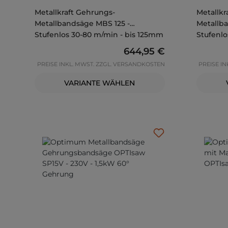
Metallkraft Gehrungs-
Metallkr
Metallbandsäge MBS 125 -
Metallb
Stufenlos 30-80 m/min - bis 125mm
Stufenlo
Regulärer Preis:
644,95 €
PREISE INKL. MWST. ZZGL. VERSANDKOSTEN
PREISE I
VARIANTE WÄHLEN