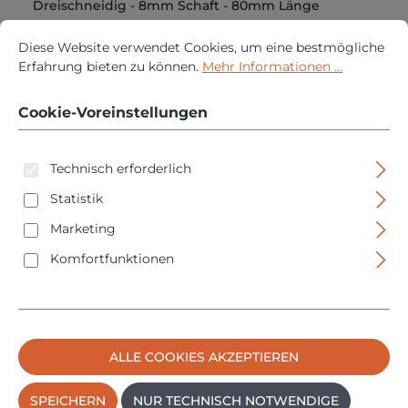
Dreischneidig - 8mm Schaft - 80mm Länge
Cookie-Voreinstellungen
Diese Website verwendet Cookies, um eine bestmögliche Erfah
Diese Website verwendet Cookies, um eine bestmögliche
Regulärer Pr
113,05 €
Erfahrung bieten zu können.
Mehr Informationen ...
PREISE INKL. MWST. ZZGL. VERSANDKOSTEN
Cookie-Voreinstellungen
IN DEN WARENKORB
Technisch erforderlich
Statistik
Marketing
Komfortfunktionen
ALLE COOKIES AKZEPTIEREN
SPEICHERN
NUR TECHNISCH NOTWENDIGE
Shaper 8mm 60° Gravierfräser - V Nutfräser -