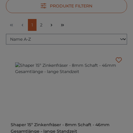
PRODUKTE FILTERN
Seite
Seite
1
2
Shaper 15º Zinkenfräser - 8mm Schaft - 46mm
Gesamtlänge - lange Standzeit