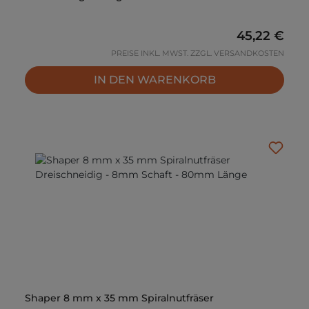
Regulärer P
45,22 €
PREISE INKL. MWST. ZZGL. VERSANDKOSTEN
IN DEN WARENKORB
Shaper 8 mm x 35 mm Spiralnutfräser