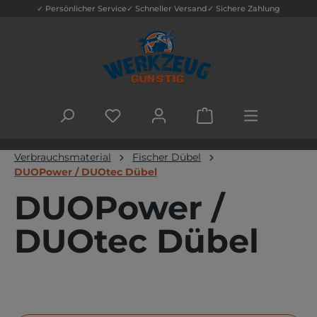
✓ Persönlicher Service
✓ Schneller Versand
✓ Sichere Zahlung
Zum Hauptinhalt springen
DU HAST 0 PRODUKTE AUF DEM MERK
WARENKORB ENTHÄLT
Verbrauchsmaterial
Fischer Dübel
DUOPower / DUOtec Dübel
DUOPower /
DUOtec Dübel