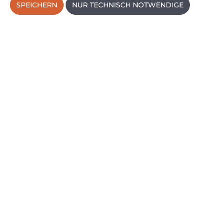
Regulärer P
33,95 €
SPEICHERN
NUR TECHNISCH NOTWENDIGE
PREISE INKL. MWST. ZZGL. VERSANDKOSTEN
IN DEN WARENKORB
Fischer Dübel DuoPower - Kunststoffdübel - 2
Komponenten - schmaler Dübelrand