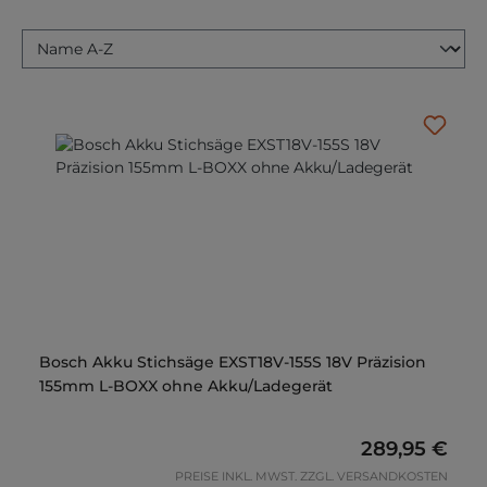
Bosch Akku Stichsäge EXST18V-155S 18V Präzision
155mm L-BOXX ohne Akku/Ladegerät
Regulärer Pre
289,95 €
PREISE INKL. MWST. ZZGL. VERSANDKOSTEN