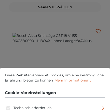
VARIANTE WÄHLEN
Cookie-Voreinstellungen
Diese Website verwendet Cookies, um eine bestmögliche Erfah
Diese Website verwendet Cookies, um eine bestmögliche
Erfahrung bieten zu können.
Mehr Informationen ...
Bosch Akku Stichsäge GST 18 V-155 - 06015B0000 -
L-BOXX - ohne Ladegerät/Akkus
Cookie-Voreinstellungen
Regulärer Pre
289,95 €
Technisch erforderlich