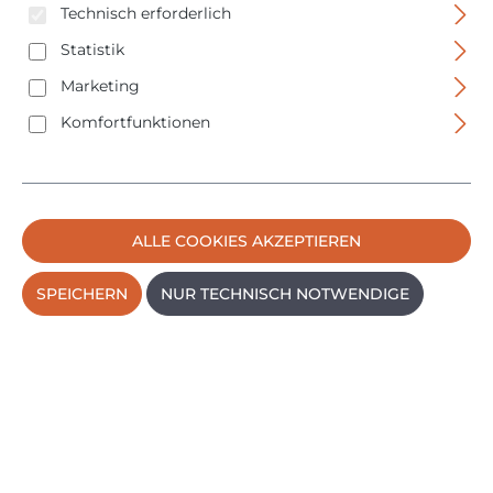
Technisch erforderlich
Statistik
Marketing
Komfortfunktionen
ALLE COOKIES AKZEPTIEREN
SPEICHERN
NUR TECHNISCH NOTWENDIGE
BS Rollen Allzweckroller - Verkettbar - Erweiterbar -
600x400mm - A.-ROLLER.950
Regulärer P
65,95 €
PREISE INKL. MWST. ZZGL. VERSANDKOSTEN