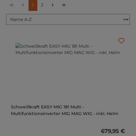
Seite
Seite
1
2
Schweißkraft EASY-MIG 181 Multi -
Multifunktionsinverter MIG MAG WIG - inkl. Helm
Regulärer Pr
679,95 €