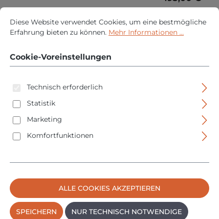
Cookie-Voreinstellungen
PREISE INKL. MWST. ZZGL. VERSANDKOSTEN
Diese Website verwendet Cookies, um eine bestmögliche Erfah
Diese Website verwendet Cookies, um eine bestmögliche
IN DEN WARENKORB
Erfahrung bieten zu können.
Mehr Informationen ...
Cookie-Voreinstellungen
Technisch erforderlich
Statistik
Marketing
Komfortfunktionen
Schweißkraft EASY-STICK 161 - Elektrodeninverter -
ALLE COOKIES AKZEPTIEREN
230V - inkl. Kabel
SPEICHERN
NUR TECHNISCH NOTWENDIGE