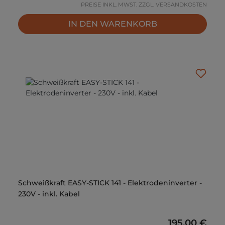
PREISE INKL. MWST. ZZGL. VERSANDKOSTEN
IN DEN WARENKORB
Schweißkraft EASY-STICK 141 - Elektrodeninverter -
230V - inkl. Kabel
Regulärer Pr
195,00 €