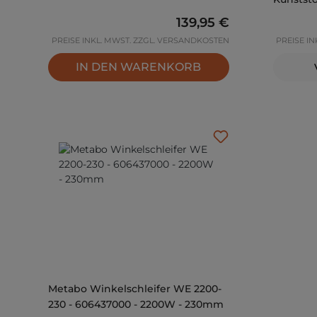
Regulärer Preis:
139,95 €
PREISE INKL. MWST. ZZGL. VERSANDKOSTEN
PREISE I
IN DEN WARENKORB
Metabo Winkelschleifer WE 2200-
230 - 606437000 - 2200W - 230mm