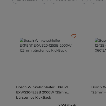
Bosch Winkelschleifer EXPERT
Bosch Wi
EXWS20-125SB 2000W 125mm
125mm - 
bürstenlos KickBack
Regulärer Preis:
259,95 €