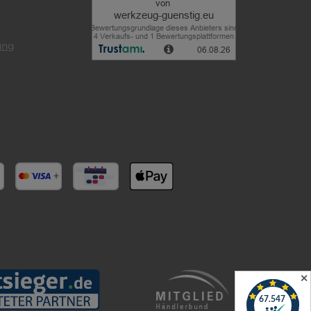
ung
✕