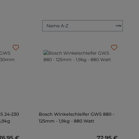
S 24-230
Bosch Winkelschleifer GWS 880 -
5,9kg
125mm - 1,9kg - 880 Watt
egulärer Preis:
76,95 €
Regulärer Preis
72,95 €