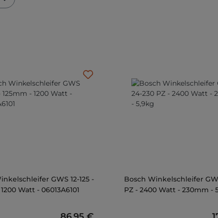
nkelschleifer GWS 12-125 -
Bosch Winkelschleifer GW
1200 Watt - 06013A6101
PZ - 2400 Watt - 230mm - 
Regulärer Preis:
86,95 €
R
1