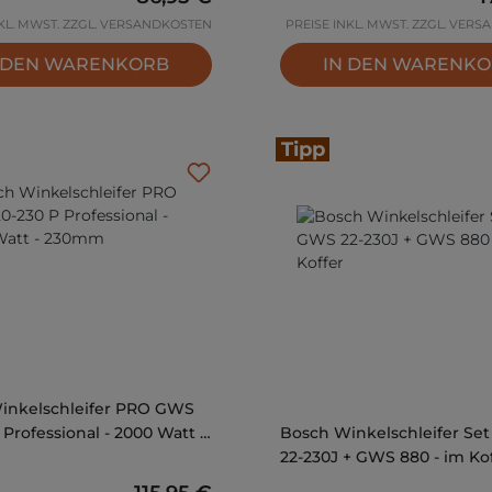
NKL. MWST. ZZGL. VERSANDKOSTEN
PREISE INKL. MWST. ZZGL. VER
 DEN WARENKORB
IN DEN WARENK
Tipp
inkelschleifer PRO GWS
 Professional - 2000 Watt -
Bosch Winkelschleifer Se
22-230J + GWS 880 - im Ko