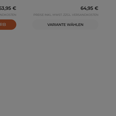
Regulärer Preis:
63,95 €
Regulärer Preis
64,95 €
SANDKOSTEN
PREISE INKL. MWST. ZZGL. VERSANDKOSTEN
ORB
VARIANTE WÄHLEN