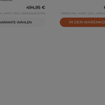
Regulärer Preis:
494,95 €
NKL. MWST. ZZGL. VERSANDKOSTEN
PREISE INKL. MWST. ZZGL. VER
IN DEN WARENK
VARIANTE WÄHLEN