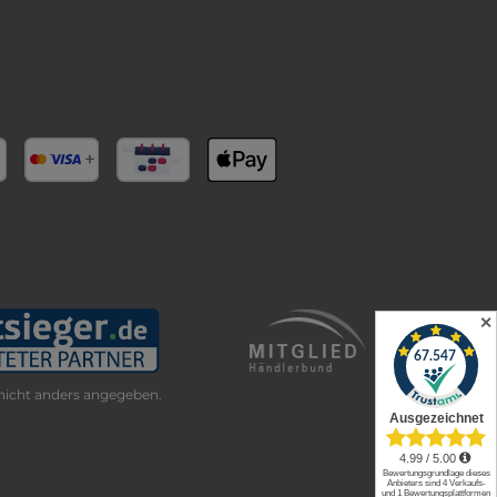
✕
icht anders angegeben.