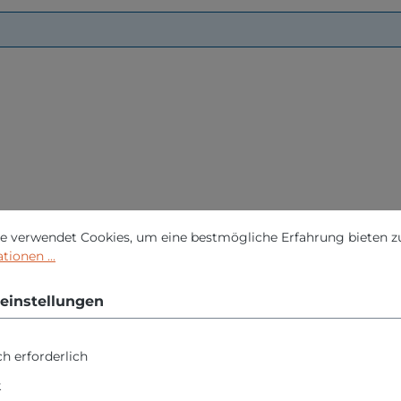
nstellungen
erwendet Cookies, um eine bestmögliche Erfahrung bieten zu 
e verwendet Cookies, um eine bestmögliche Erfahrung bieten z
ionen ...
einstellungen
h erforderlich
k