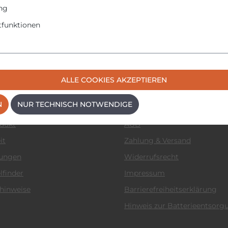
ng
funktionen
 News
Informationen
ALLE COOKIES AKZEPTIEREN
ular
Datenschutzerklärung
N
NUR TECHNISCH NOTWENDIGE
Cookie-Einstellungen
odukt
AGB
it
Zahlung & Versand
tungen
Widerrufsrecht
lfinder
Impressum
hinweise
Barrierefreiheitserklärung
Hinweis zur Batterieentsorg