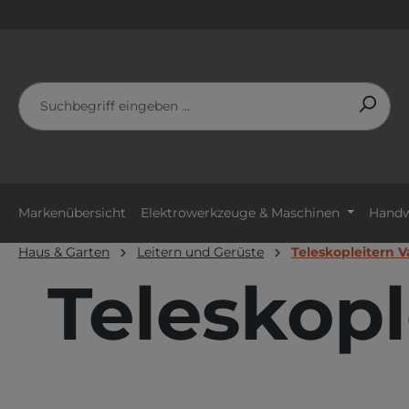
m Hauptinhalt springen
Zur Suche springen
Zur Hauptnavigation springen
Markenübersicht
Elektrowerkzeuge & Maschinen
Handw
Haus & Garten
Leitern und Gerüste
Teleskopleitern V
Teleskopl