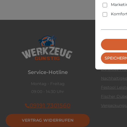
Marketi
Komfort
Service &
Kontaktform
SPEICHER
Rückgabe
Defektes Pr
Service-Hotline
Nachhaltigke
Montag - Freitag
Festool Leis
09:00 - 14:30 Uhr
Fischer Dübe
09191 7301560
Verpackungs
VERTRAG WIDERRUFEN