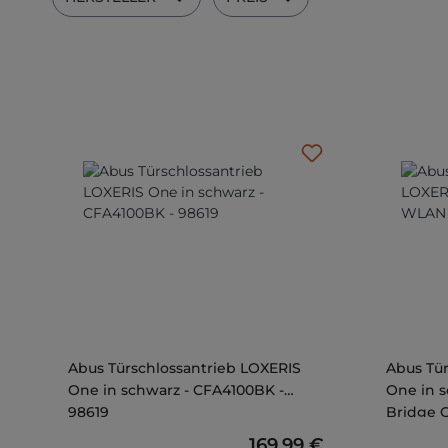
Abus Türschlossantrieb LOXERIS
Abus Tür
One in schwarz - CFA4100BK -
One in s
98619
Bridge 
Regulärer Preis:
169,99 €