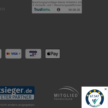
ung
✕
icht anders angegeben.