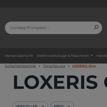
m Hauptinhalt springen
Zur Suche springen
Zur Hauptnavigation springen
Markenübersicht
Elektrowerkzeuge & Maschinen
Handw
Sicherheitstechnik
Türsicherung
LOXERIS One
LOXERIS
HERSTELLER
PREIS