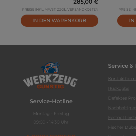
Regulärer Preis:
285,00 €
PREISE INKL. MWST. ZZGL. VERSANDKOSTEN
PREISE I
IN DEN WARENKORB
IN
Service &
Kontaktform
Rückgabe
Defektes Pr
Service-Hotline
Nachhaltigke
Montag - Freitag
Festool Leis
09:00 - 14:30 Uhr
Fischer Dübe