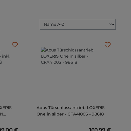
OXERIS
Abus Türschlossantrieb LOXERIS
AN
One in silber - CFA4100S - 98618
gulärer Preis:
89,00 €
Regulärer Preis:
169,99 €