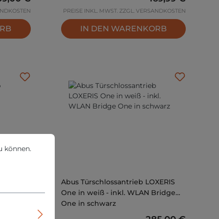
SANDKOSTEN
PREISE INKL. MWST. ZZGL. VERSANDKOSTEN
ORB
IN DEN WARENKORB
können.
Mehr Informationen ...
u können.
OXERIS
Abus Türschlossantrieb LOXERIS
98617
One in weiß - inkl. WLAN Bridge
One in schwarz