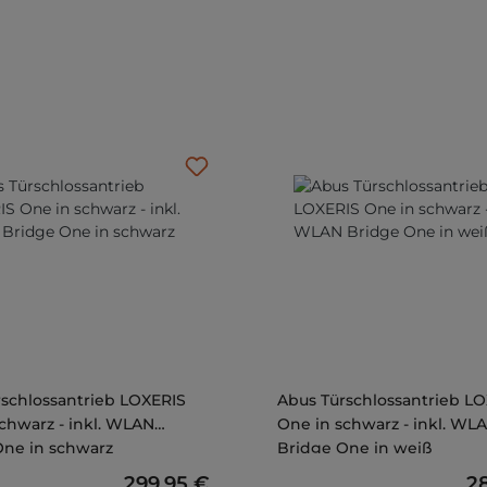
schlossantrieb LOXERIS
Abus Türschlossantrieb L
chwarz - inkl. WLAN
One in schwarz - inkl. WL
One in schwarz
Bridge One in weiß
Regulärer Preis:
299,95 €
Re
2