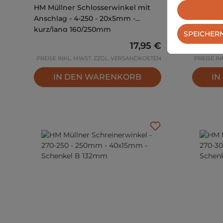
HM Müllner Schlosserwinkel mit
HM Mülln
Anschlag - 4-250 - 20x5mm -
Anschlag
kurz/lang 160/250mm
kurz/la
SPEICHER
Regulärer Preis:
17,95 €
PREISE INKL. MWST. ZZGL. VERSANDKOSTEN
PREISE I
IN DEN WARENKORB
IN