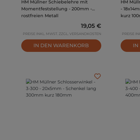
HM Müllner Schiebelehre mit
HM Mülln
Momentfeststellung - 200mm -
- 18x14
rostfreien Metall
kurz 10
Regulärer Preis:
19,05 €
PREISE INKL. MWST. ZZGL. VERSANDKOSTEN
PREISE I
IN DEN WARENKORB
IN