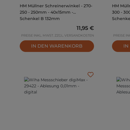
HM Müllner Schreinerwinkel - 270-
HM Mülln
250 - 250mm - 40x15mm -
300 - 3
Schenkel B 132mm
Schenke
Regulärer Preis:
11,95 €
PREISE INKL. MWST. ZZGL. VERSANDKOSTEN
PREISE I
IN DEN WARENKORB
IN