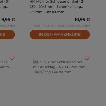
l - 3-
HM Müllner Schlosserwinkel - 3-
lang
250 - 20x5mm - Schenkel lang
250mm kurz 160mm
Regulärer Preis:
9,95 €
Regulärer Prei
10,95 €
SANDKOSTEN
PREISE INKL. MWST. ZZGL. VERSANDKOSTEN
ORB
IN DEN WARENKORB