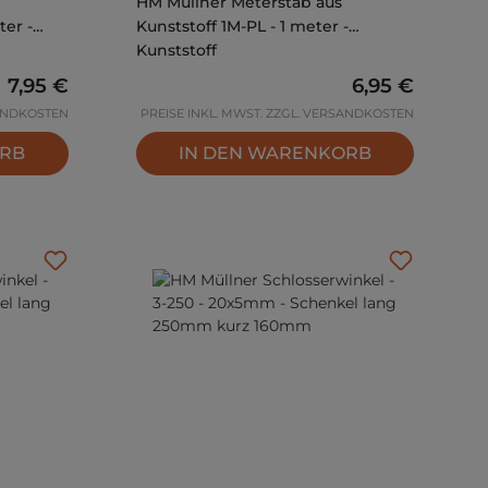
HM Müllner Meterstab aus
er -
Kunststoff 1M-PL - 1 meter -
Kunststoff
Regulärer Preis:
7,95 €
Regulärer Prei
6,95 €
SANDKOSTEN
PREISE INKL. MWST. ZZGL. VERSANDKOSTEN
ORB
IN DEN WARENKORB