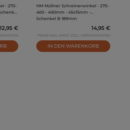
l - 270-
HM Müllner Schreinerwinkel - 270-
Schenkel
400 - 400mm - 45x15mm -
Schenkel B 189mm
Regulärer Preis:
12,95 €
Regulärer Prei
14,95 €
SANDKOSTEN
PREISE INKL. MWST. ZZGL. VERSANDKOSTEN
ORB
IN DEN WARENKORB