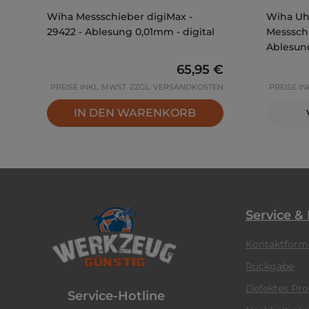
Wiha Messschieber digiMax -
Wiha Uh
29422 - Ablesung 0,01mm - digital
Messschi
Ablesun
Regulärer Preis:
65,95 €
PREISE INKL. MWST. ZZGL. VERSANDKOSTEN
PREISE I
IN DEN WARENKORB
Service &
Kontaktform
Rückgabe
Defektes Pr
Service-Hotline