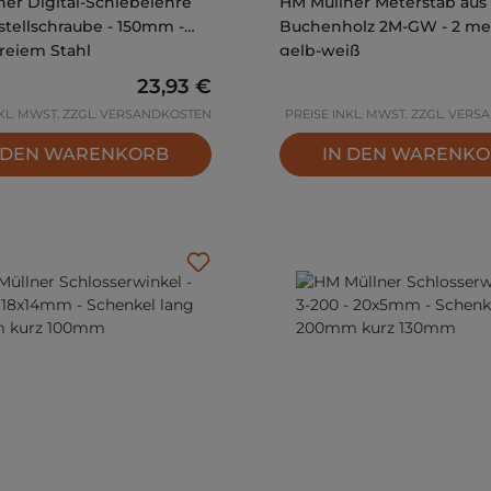
er Digital-Schiebelehre
HM Müllner Meterstab aus
stellschraube - 150mm -
Buchenholz 2M-GW - 2 met
freiem Stahl
gelb-weiß
Regulärer Preis:
23,93 €
NKL. MWST. ZZGL. VERSANDKOSTEN
PREISE INKL. MWST. ZZGL. VER
 DEN WARENKORB
IN DEN WARENK