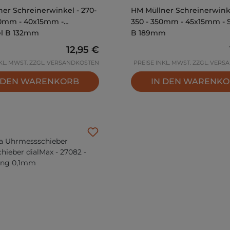
er Schreinerwinkel - 270-
HM Müllner Schreinerwinke
00mm - 40x15mm -
350 - 350mm - 45x15mm - 
l B 132mm
B 189mm
Regulärer Preis:
12,95 €
NKL. MWST. ZZGL. VERSANDKOSTEN
PREISE INKL. MWST. ZZGL. VER
 DEN WARENKORB
IN DEN WARENK