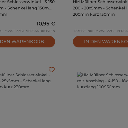
er Schlosserwinkel - 3-150
HM Müllner Schlosserwinke
mm - Schenkel lang 150mm
200 - 20x5mm - Schenkel 
0mm
200mm kurz 130mm
Regulärer Preis:
10,95 €
NKL. MWST. ZZGL. VERSANDKOSTEN
PREISE INKL. MWST. ZZGL. VER
 DEN WARENKORB
IN DEN WARENK