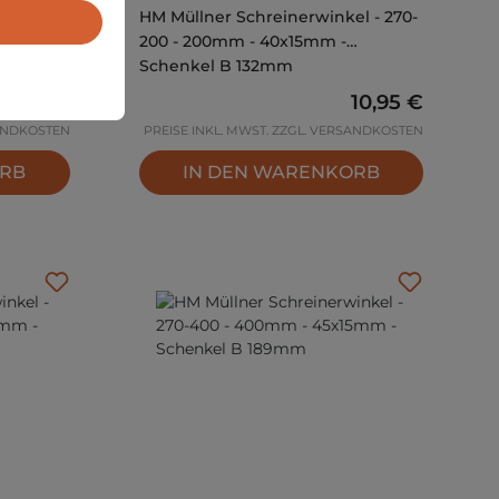
el mit
HM Müllner Schreinerwinkel - 270-
 -
200 - 200mm - 40x15mm -
Schenkel B 132mm
Regulärer Preis:
27,95 €
Regulärer Prei
10,95 €
SANDKOSTEN
PREISE INKL. MWST. ZZGL. VERSANDKOSTEN
ORB
IN DEN WARENKORB