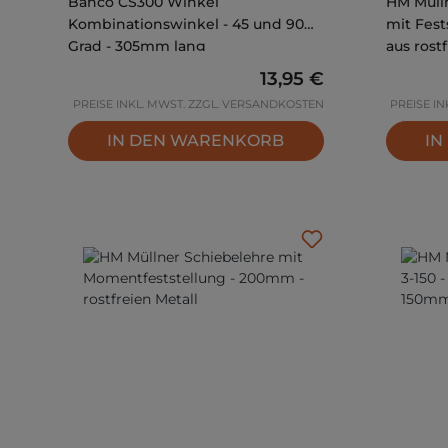
Bahco CS300 Winkel
HM Mülln
Kombinationswinkel - 45 und 90
mit Fest
Grad - 305mm lang
aus rost
Regulärer Preis:
13,95 €
PREISE INKL. MWST. ZZGL. VERSANDKOSTEN
PREISE I
IN DEN WARENKORB
IN