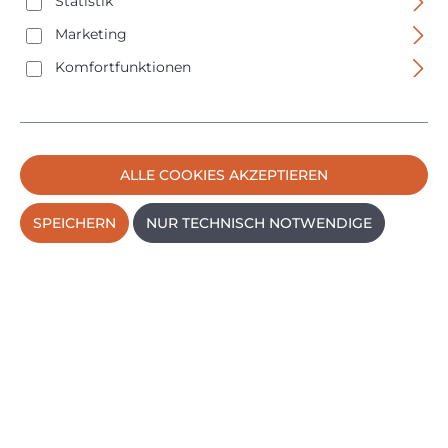
Statistik
Keine Produkte gefunden.
Marketing
Komfortfunktionen
ALLE COOKIES AKZEPTIEREN
SPEICHERN
NUR TECHNISCH NOTWENDIGE
Service-Hotline
Montag - Freitag
09:00 - 14:30 Uhr
09191 7301560
VERTRAG WIDERRUFEN