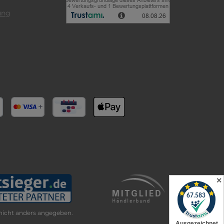
ung
✕
icht anders angegeben.