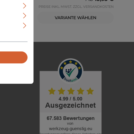
SANDKOSTEN
PREISE INKL. MWST. ZZGL. VERSANDKOSTEN
N
VARIANTE WÄHLEN