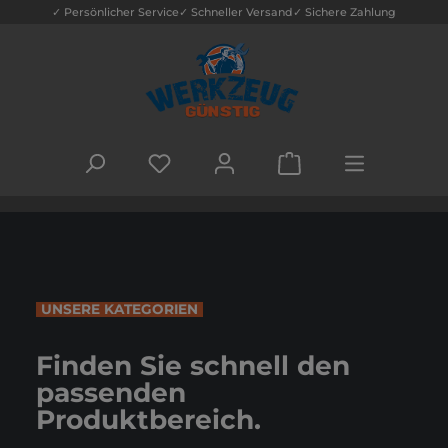
✓ Persönlicher Service
✓ Schneller Versand
✓ Sichere Zahlung
Zum Hauptinhalt springen
DU HAST 0 PRODUKTE AUF DEM MERK
WARENKORB ENTHÄLT
Bildergalerie überspringen
UNSERE KATEGORIEN
Finden Sie schnell den
passenden
Produktbereich.