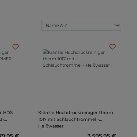
er HDS
Kränzle Hochdruckreiniger therm
3-
1017 mit Schlauchtrommel -
Heißwasser
ulärer Preis:
79,95 €
Regulärer Preis:
3.595,95 €