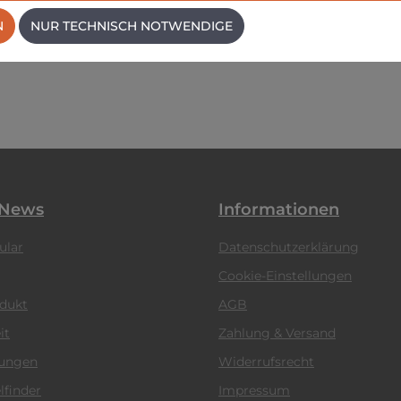
N
NUR TECHNISCH NOTWENDIGE
 News
Informationen
ular
Datenschutzerklärung
Cookie-Einstellungen
odukt
AGB
it
Zahlung & Versand
tungen
Widerrufsrecht
lfinder
Impressum