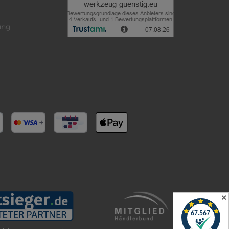
ung
✕