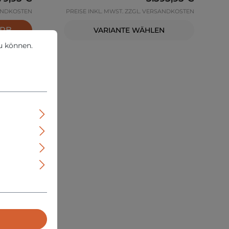
SANDKOSTEN
PREISE INKL. MWST. ZZGL. VERSANDKOSTEN
ORB
VARIANTE WÄHLEN
können.
Mehr Informationen ...
u können.