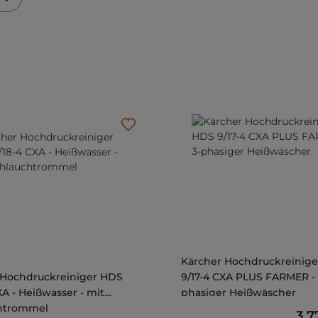
Kärcher Hochdruckreinig
 Hochdruckreiniger HDS
9/17-4 CXA PLUS FARMER - 
XA - Heißwasser - mit
phasiger Heißwäscher
htrommel
Reg
3.7