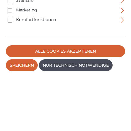
Statistik
Keine Produkte gefunden.
Marketing
Komfortfunktionen
ALLE COOKIES AKZEPTIEREN
SPEICHERN
NUR TECHNISCH NOTWENDIGE
Service-Hotline
Montag - Freitag
09:00 - 14:30 Uhr
09191 7301560
VERTRAG WIDERRUFEN