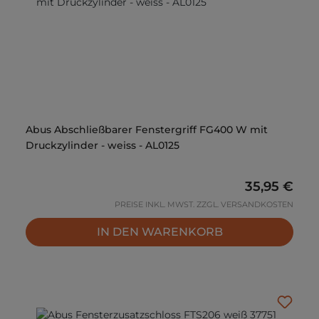
Abus Abschließbarer Fenstergriff FG400 W mit
Druckzylinder - weiss - AL0125
Regulärer P
35,95 €
PREISE INKL. MWST. ZZGL. VERSANDKOSTEN
IN DEN WARENKORB