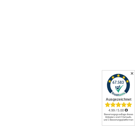
✕
Alle Preise inkl. gesetzl. Mehrwertsteuer zzgl.
Versandkosten
und
ggf. Nachnahmegebühren, wenn nicht anders angegeben.
© 2026 Werkzeuge und mehr GmbH. All rights reserved.