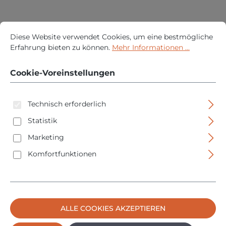
Cookie-Voreinstellungen
Diese Website verwendet Cookies, um eine bestmögliche Erfah
Diese Website verwendet Cookies, um eine bestmögliche
Erfahrung bieten zu können.
Mehr Informationen ...
Cookie-Voreinstellungen
Abus Fensterzusatzschloss FTS206 weiß 37751
Technisch erforderlich
Statistik
Regulärer P
59,90 €
Marketing
PREISE INKL. MWST. ZZGL. VERSANDKOSTEN
Komfortfunktionen
IN DEN WARENKORB
ALLE COOKIES AKZEPTIEREN