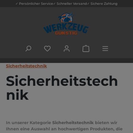
✓ Persönlicher Service
✓ Schneller Versand
✓ Sichere Zahlung
Zum Hauptinhalt springen
DU HAST 0 PRODUKTE AUF DEM MERK
WARENKORB ENTHÄLT
Sicherheitstechnik
Sicherheitstech
nik
In unserer Kategorie
Sicherheitstechnik
bieten wir
Ihnen eine Auswahl an hochwertigen Produkten, die