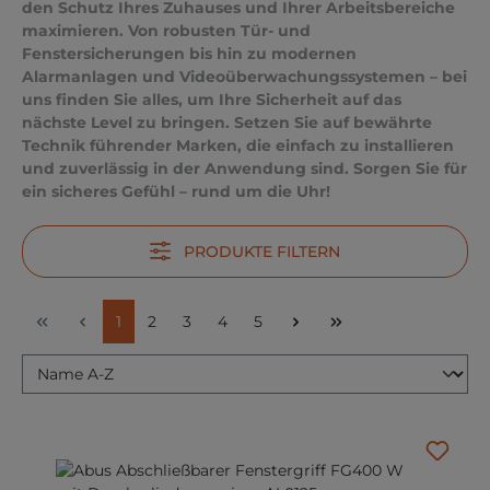
den Schutz Ihres Zuhauses und Ihrer Arbeitsbereiche
maximieren. Von robusten Tür- und
Fenstersicherungen bis hin zu modernen
Alarmanlagen und Videoüberwachungssystemen – bei
uns finden Sie alles, um Ihre Sicherheit auf das
nächste Level zu bringen. Setzen Sie auf bewährte
Technik führender Marken, die einfach zu installieren
und zuverlässig in der Anwendung sind. Sorgen Sie für
ein sicheres Gefühl – rund um die Uhr!
PRODUKTE FILTERN
Seite
Seite
Seite
Seite
Seite
1
2
3
4
5