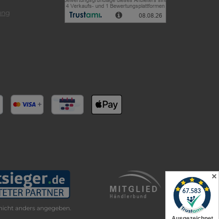
ung
✕
icht anders angegeben.