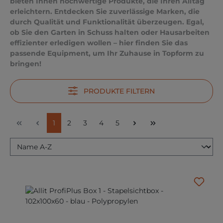
bieten Ihnen hochwertige Produkte, die Ihren Alltag
erleichtern. Entdecken Sie zuverlässige Marken, die
durch Qualität und Funktionalität überzeugen. Egal,
ob Sie den Garten in Schuss halten oder Hausarbeiten
effizienter erledigen wollen – hier finden Sie das
passende Equipment, um Ihr Zuhause in Topform zu
bringen!
PRODUKTE FILTERN
Seite
Seite
Seite
Seite
Seite
1
2
3
4
5