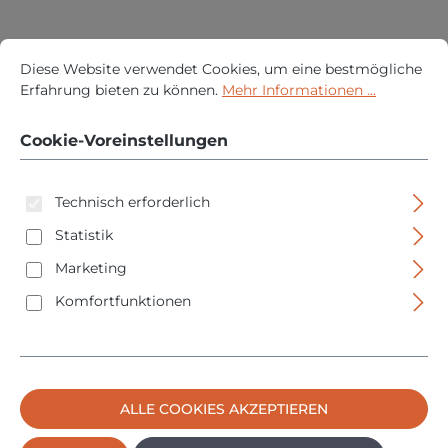
Cookie-Voreinstellungen
Diese Website verwendet Cookies, um eine bestmögliche Erfah
Diese Website verwendet Cookies, um eine bestmögliche
Erfahrung bieten zu können.
Mehr Informationen ...
Cookie-Voreinstellungen
Allit ProfiPlus Box 2 - Stapelsichtbox - 102x160x75 -
blau - Polypropylen
Technisch erforderlich
Regulärer 
3,95 €
Statistik
PREISE INKL. MWST. ZZGL. VERSANDKOSTEN
Marketing
IN DEN WARENKORB
Komfortfunktionen
ALLE COOKIES AKZEPTIEREN