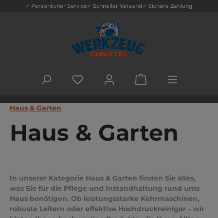
✓ Persönlicher Service
✓ Schneller Versand
✓ Sichere Zahlung
Zum Hauptinhalt springen
DU HAST 0 PRODUKTE AUF DEM MERK
WARENKORB ENTHÄLT
Haus & Garten
Haus & Garten
In unserer Kategorie Haus & Garten finden Sie alles,
was Sie für die Pflege und Instandhaltung rund ums
Haus benötigen. Ob leistungsstarke Kehrmaschinen,
robuste Leitern oder effektive Hochdruckreiniger – wir