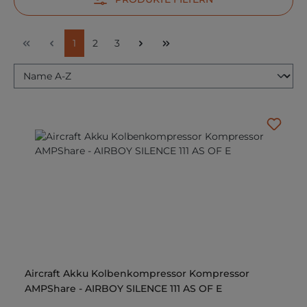
Seite
Seite
Seite
1
2
3
Aircraft Akku Kolbenkompressor Kompressor
AMPShare - AIRBOY SILENCE 111 AS OF E