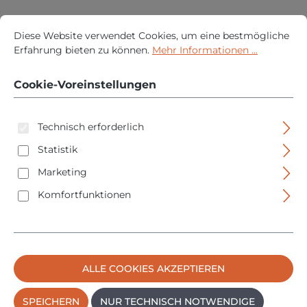
Cookie-Voreinstellungen
Diese Website verwendet Cookies, um eine bestmögliche Erfah
Regulärer P
23,95 €
Diese Website verwendet Cookies, um eine bestmögliche
PREISE INKL. MWST. ZZGL. VERSANDKOSTEN
Erfahrung bieten zu können.
Mehr Informationen ...
IN DEN WARENKORB
Cookie-Voreinstellungen
Technisch erforderlich
Statistik
Marketing
Komfortfunktionen
ALLE COOKIES AKZEPTIEREN
Aircraft Druckluftschlauch Hybrid SuperFlex - 10x16
SPEICHERN
NUR TECHNISCH NOTWENDIGE
mm - 20m - 2105320