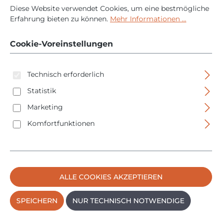
Diese Website verwendet Cookies, um eine bestmögliche
Erfahrung bieten zu können.
Mehr Informationen ...
Cookie-Voreinstellungen
Technisch erforderlich
Statistik
Marketing
Komfortfunktionen
Cleancraft Handkehrmaschine HKM 700 - 7304007 -
20L - 70cm Arbeitsbreite
ALLE COOKIES AKZEPTIEREN
Regulärer P
90,95 €
SPEICHERN
NUR TECHNISCH NOTWENDIGE
PREISE INKL. MWST. ZZGL. VERSANDKOSTEN