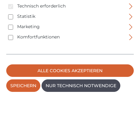
Technisch erforderlich
PRODUKTE FILTERN
Statistik
Marketing
Komfortfunktionen
ALLE COOKIES AKZEPTIEREN
SPEICHERN
NUR TECHNISCH NOTWENDIGE
Abus Digitaler Türspion DTS3214rec einfache
Montage 3,2" LCD NEU - TOP ANGEBOT