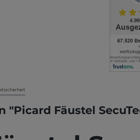
tsicherheit
"Picard Fäustel SecuTec