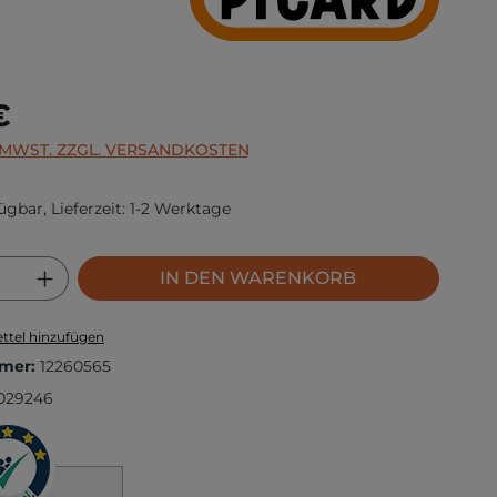
s:
€
. MWST. ZZGL. VERSANDKOSTEN
ügbar, Lieferzeit: 1-2 Werktage
 Anzahl: Gib den gewünschten Wert ei
IN DEN WARENKORB
ttel hinzufügen
mer:
12260565
029246