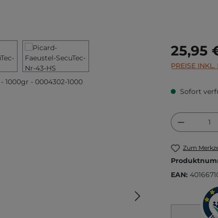
Regulärer Prei
25,95 
PREISE INKL
Sofort verf
Produkt
Zum Merkze
Produktnum
EAN:
4016671