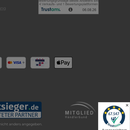
ung
✕
icht anders angegeben.