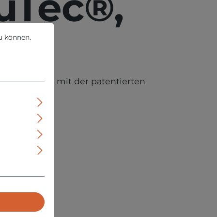
uTec®,
können.
Mehr Informationen ...
u können.
erheitssystem mit der patentierten