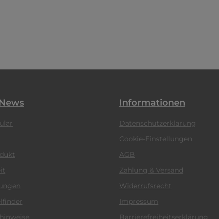
 News
Informationen
ular
Datenschutzerklärung
Cookie-Einstellungen
odukt
AGB
it
Zahlung & Versand
tungen
Widerrufsrecht
lfinder
Impressum
hinweise
Barrierefreiheitserklärung