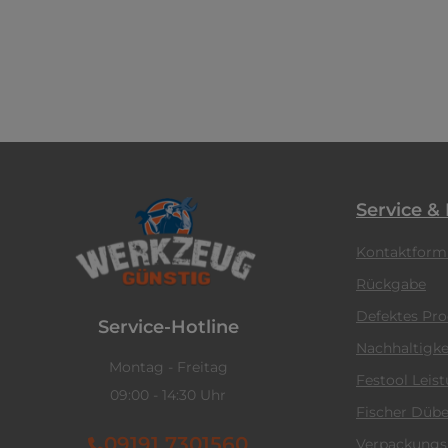
Service &
Kontaktform
Rückgabe
Defektes Pr
Service-Hotline
Nachhaltigke
Montag - Freitag
Festool Leis
09:00 - 14:30 Uhr
Fischer Dübe
09191 7301560
Verpackungs