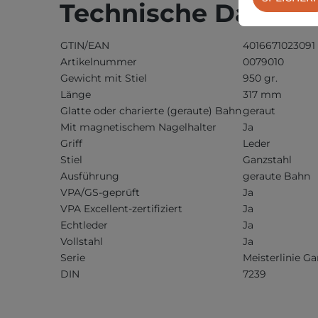
Technische Daten
GTIN/EAN
4016671023091
Artikelnummer
0079010
Gewicht mit Stiel
950 gr.
Länge
317 mm
Glatte oder charierte (geraute) Bahn
geraut
Mit magnetischem Nagelhalter
Ja
Griff
Leder
Stiel
Ganzstahl
Ausführung
geraute Bahn
VPA/GS-geprüft
Ja
VPA Excellent-zertifiziert
Ja
Echtleder
Ja
Vollstahl
Ja
Serie
Meisterlinie 
DIN
7239