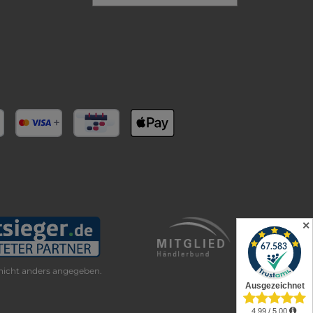
✕
icht anders angegeben.