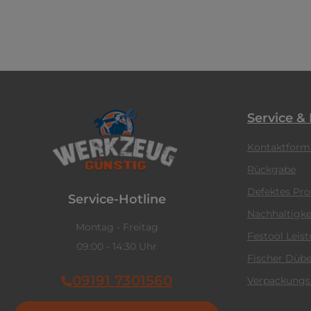
Service &
Kontaktform
Rückgabe
Defektes Pr
Service-Hotline
Nachhaltigke
Montag - Freitag
Festool Leis
09:00 - 14:30 Uhr
Fischer Dübe
09191 7301560
Verpackungs