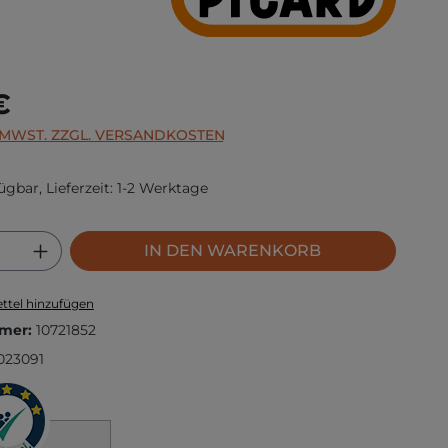
s:
€
. MWST. ZZGL. VERSANDKOSTEN
ügbar, Lieferzeit: 1-2 Werktage
 Anzahl: Gib den gewünschten Wert ei
IN DEN WARENKORB
ttel hinzufügen
mer:
10721852
023091