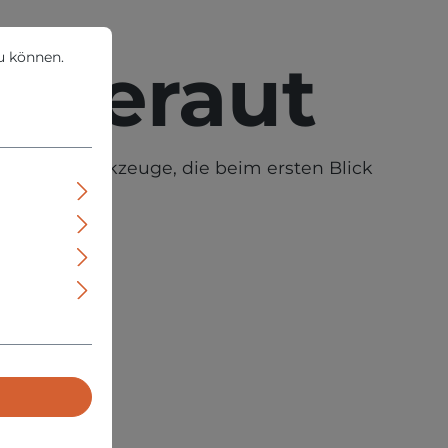
können.
Mehr Informationen ...
u können.
0 geraut
isslose Werkzeuge, die beim ersten Blick