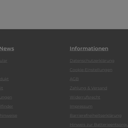
 News
Informationen
ular
Datenschutzerklärung
Cookie-Einstellungen
odukt
AGB
it
Zahlung & Versand
tungen
Widerrufsrecht
lfinder
Impressum
hinweise
Barrierefreiheitserklärung
Hinweis zur Batterieentsorg