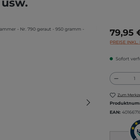
 usw.
Regulärer Prei
79,95 
PREISE INKL
Sofort verf
Produkt
Zum Merkze
Produktnum
EAN:
4016671