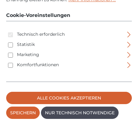
gramm - Dachdecker,
Zimmerer usw
Cookie-Voreinstellungen
Technisch erforderlich
Statistik
Marketing
Komfortfunktionen
Bildergalerie überspringen
ALLE COOKIES AKZEPTIEREN
SPEICHERN
NUR TECHNISCH NOTWENDIGE