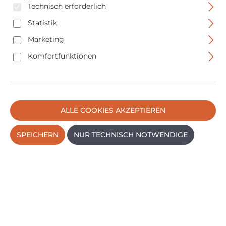
Technisch erforderlich
Statistik
Marketing
Komfortfunktionen
ALLE COOKIES AKZEPTIEREN
SPEICHERN
NUR TECHNISCH NOTWENDIGE
Shaper Tape - ST1-150 - 45m lang - 19mm breit
Regulärer P
22,61 €
PREISE INKL. MWST. ZZGL. VERSANDKOSTEN