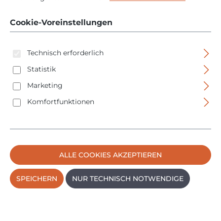
OF E - 2000245 - 62dB
Cookie-Voreinstellungen
- 8L
Technisch erforderlich
Statistik
Marketing
Komfortfunktionen
Bildergalerie überspringen
ALLE COOKIES AKZEPTIEREN
SPEICHERN
NUR TECHNISCH NOTWENDIGE