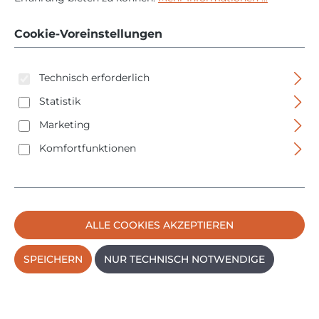
40/50 PRO - 16-50mm
- Typ F - 6 bar -
Cookie-Voreinstellungen
2405501
Technisch erforderlich
Statistik
Marketing
Komfortfunktionen
Bildergalerie überspringen
ALLE COOKIES AKZEPTIEREN
SPEICHERN
NUR TECHNISCH NOTWENDIGE