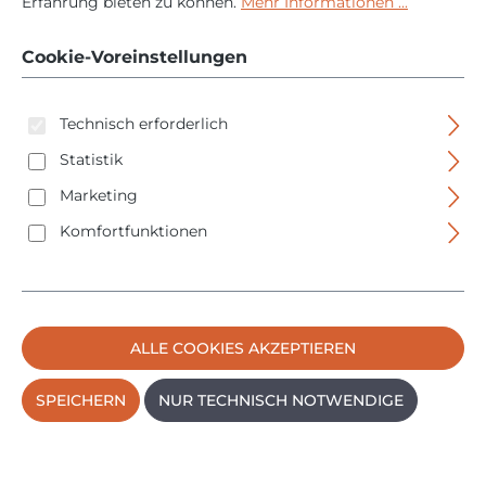
Erfahrung bieten zu können.
Mehr Informationen ...
230V - 10 bar - 50L -
2003731
Cookie-Voreinstellungen
Technisch erforderlich
Statistik
Marketing
Komfortfunktionen
Bildergalerie überspringen
ALLE COOKIES AKZEPTIEREN
SPEICHERN
NUR TECHNISCH NOTWENDIGE